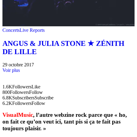
Concerts
Live Reports
ANGUS & JULIA STONE ★ ZÉNITH
DE LILLE
29 octobre 2017
Voir plus
1.6K
Followers
Like
800
Followers
Follow
6.8K
Subscribers
Subscribe
6.2K
Followers
Follow
VisualMusic
, l’autre webzine rock parce que « ho,
on fait ce qu’on veut ici, tant pis si ça te fait pas
toujours plaisir. »