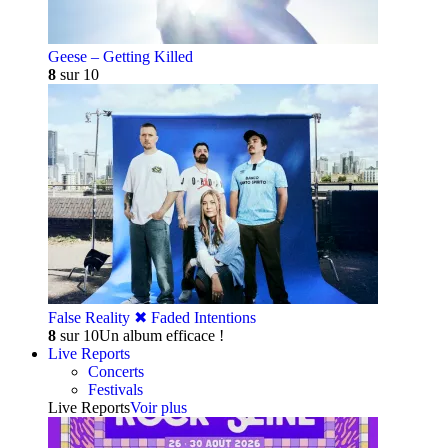
Geese – Getting Killed
8
sur 10
False Reality ✖︎ Faded Intentions
8
sur 10
Un album efficace !
Live Reports
Concerts
Festivals
Live Reports
Voir plus