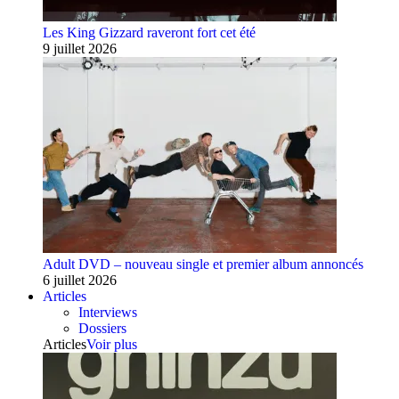
Les King Gizzard raveront fort cet été
9 juillet 2026
Adult DVD – nouveau single et premier album annoncés
6 juillet 2026
Articles
Interviews
Dossiers
Articles
Voir plus