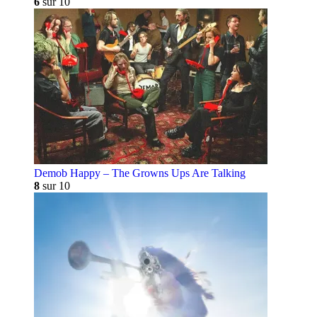
6
sur 10
Demob Happy – The Growns Ups Are Talking
8
sur 10