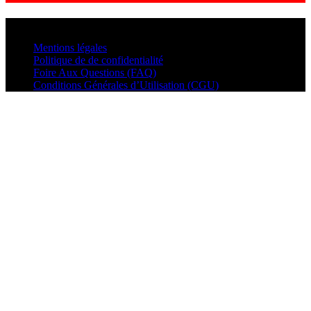
© VisualMusic - 2026
Mentions légales
Politique de de confidentialité
Foire Aux Questions (FAQ)
Conditions Générales d’Utilisation (CGU)