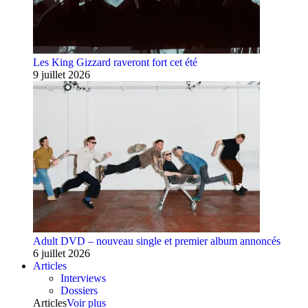
Les King Gizzard raveront fort cet été
9 juillet 2026
Adult DVD – nouveau single et premier album annoncés
6 juillet 2026
Articles
Interviews
Dossiers
Articles
Voir plus