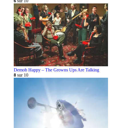
6
sur 10
Demob Happy – The Growns Ups Are Talking
8
sur 10