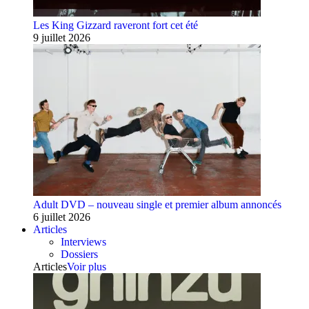
Les King Gizzard raveront fort cet été
9 juillet 2026
Adult DVD – nouveau single et premier album annoncés
6 juillet 2026
Articles
Interviews
Dossiers
Articles
Voir plus