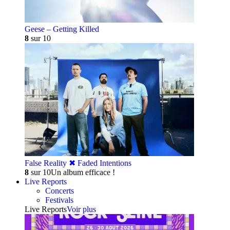
Geese – Getting Killed
8
sur 10
False Reality ✖︎ Faded Intentions
8
sur 10
Un album efficace !
Live Reports
Concerts
Festivals
Live Reports
Voir plus