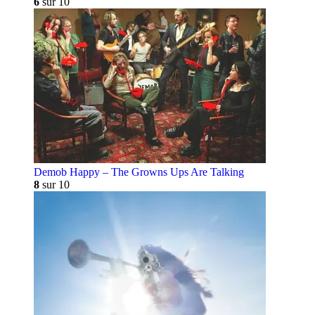
6
sur 10
Demob Happy – The Growns Ups Are Talking
8
sur 10