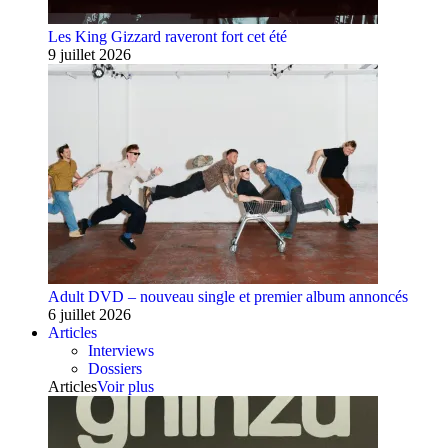
Les King Gizzard raveront fort cet été
9 juillet 2026
Adult DVD – nouveau single et premier album annoncés
6 juillet 2026
Articles
Interviews
Dossiers
Articles
Voir plus