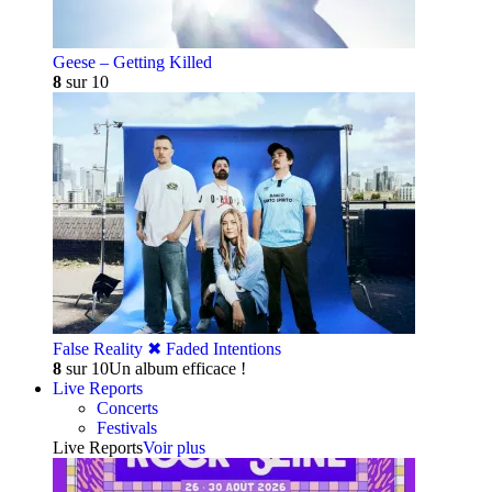
Geese – Getting Killed
8
sur 10
False Reality ✖︎ Faded Intentions
8
sur 10
Un album efficace !
Live Reports
Concerts
Festivals
Live Reports
Voir plus