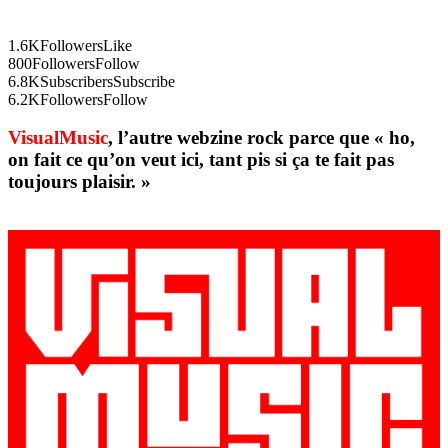
1.6K
Followers
Like
800
Followers
Follow
6.8K
Subscribers
Subscribe
6.2K
Followers
Follow
VisualMusic
, l’autre webzine rock parce que « ho,
on fait ce qu’on veut ici, tant pis si ça te fait pas
toujours plaisir. »