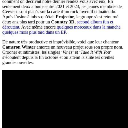
comment on décrivait notre dernier rendez-vous avec eux. En
seulement deux albums entre 2021 et 2023, les jeunes membres de
Geese
se sont placés sur la carte d’un rock inventif et inattendu.
Après l’usine à tubes qu’était
Projector
, le groupe s’est retourné
deux ans plus tard pour un
Country 3D
,
second album fun et
déroutant.
Avec même encore
quelques morceaux dans la manche
quelques mois plus tard dans un EP.
De nature très productive et imprévisible, voici que leur chanteur
Cameron Winter
amorce un nouveau projet sous son propre nom.
Crooner et intimistes, les singles ‘
Vines
‘ et ‘
Take It With You
‘
s’écoutent depuis la fin octobre et on attend la suite les oreilles
grandes ouvertes.