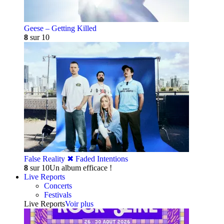
Geese – Getting Killed
8
sur 10
False Reality ✖︎ Faded Intentions
8
sur 10
Un album efficace !
Live Reports
Concerts
Festivals
Live Reports
Voir plus