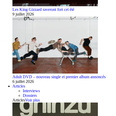
Les King Gizzard raveront fort cet été
9 juillet 2026
Adult DVD – nouveau single et premier album annoncés
6 juillet 2026
Articles
Interviews
Dossiers
Articles
Voir plus