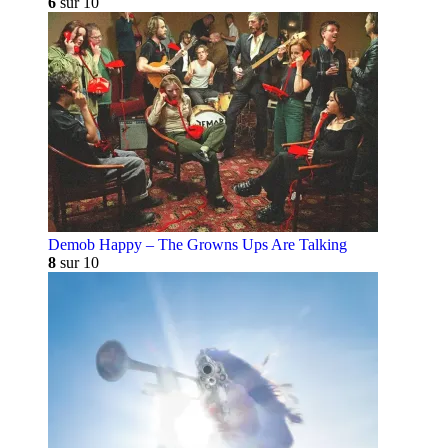
6
sur 10
Demob Happy – The Growns Ups Are Talking
8
sur 10