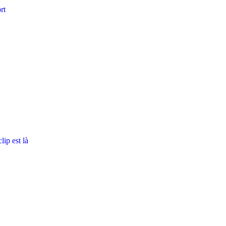
rt
ip est là