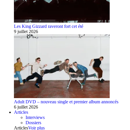
Les King Gizzard raveront fort cet été
9 juillet 2026
Adult DVD – nouveau single et premier album annoncés
6 juillet 2026
Articles
Interviews
Dossiers
Articles
Voir plus