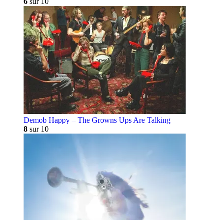
6
sur 10
Demob Happy – The Growns Ups Are Talking
8
sur 10