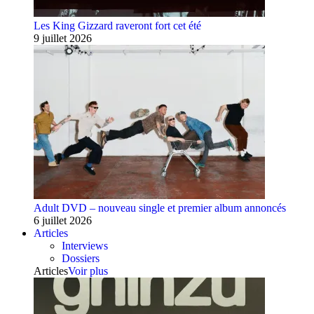
Les King Gizzard raveront fort cet été
9 juillet 2026
Adult DVD – nouveau single et premier album annoncés
6 juillet 2026
Articles
Interviews
Dossiers
Articles
Voir plus