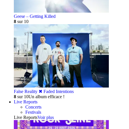
Geese – Getting Killed
8
sur 10
False Reality ✖︎ Faded Intentions
8
sur 10
Un album efficace !
Live Reports
Concerts
Festivals
Live Reports
Voir plus