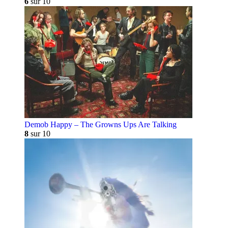
6
sur 10
Demob Happy – The Growns Ups Are Talking
8
sur 10