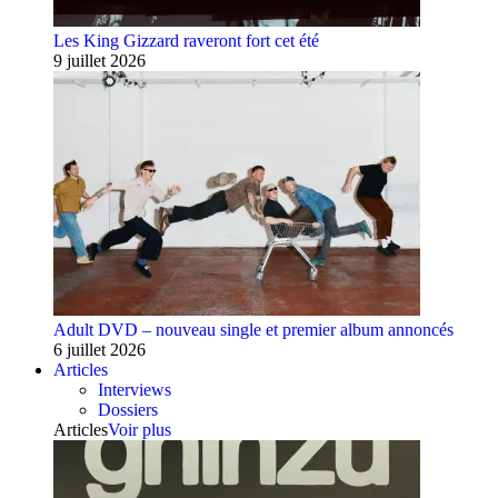
Les King Gizzard raveront fort cet été
9 juillet 2026
Adult DVD – nouveau single et premier album annoncés
6 juillet 2026
Articles
Interviews
Dossiers
Articles
Voir plus