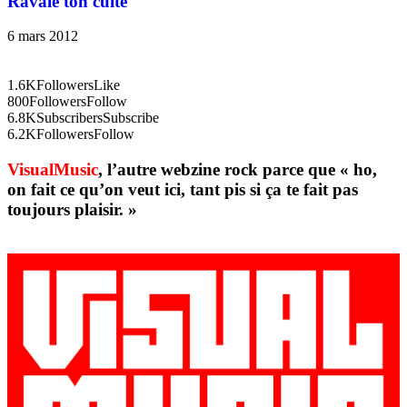
Ravale ton culte
6 mars 2012
1.6K
Followers
Like
800
Followers
Follow
6.8K
Subscribers
Subscribe
6.2K
Followers
Follow
VisualMusic
, l’autre webzine rock parce que « ho,
on fait ce qu’on veut ici, tant pis si ça te fait pas
toujours plaisir. »