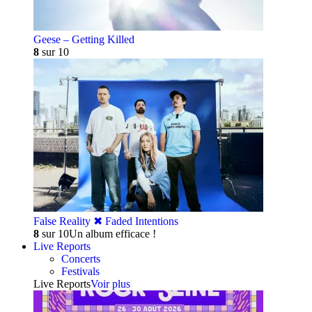
Geese – Getting Killed
8
sur 10
False Reality ✖︎ Faded Intentions
8
sur 10
Un album efficace !
Live Reports
Concerts
Festivals
Live Reports
Voir plus