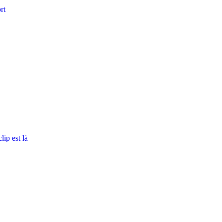
rt
ip est là