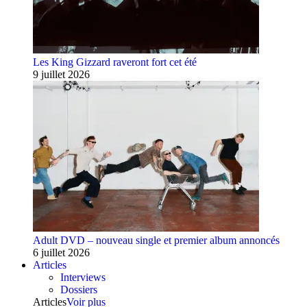
Les King Gizzard raveront fort cet été
9 juillet 2026
Adult DVD – nouveau single et premier album annoncés
6 juillet 2026
Articles
Interviews
Dossiers
Articles
Voir plus