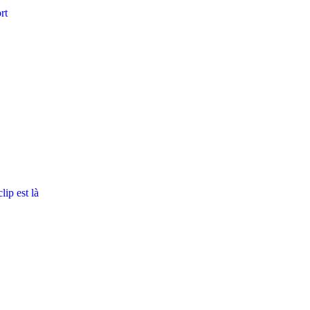
rt
ip est là