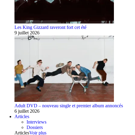
Les King Gizzard raveront fort cet été
9 juillet 2026
Adult DVD – nouveau single et premier album annoncés
6 juillet 2026
Articles
Interviews
Dossiers
Articles
Voir plus