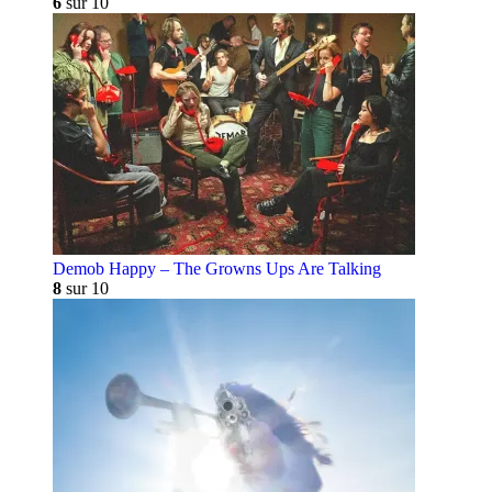
6
sur 10
Demob Happy – The Growns Ups Are Talking
8
sur 10