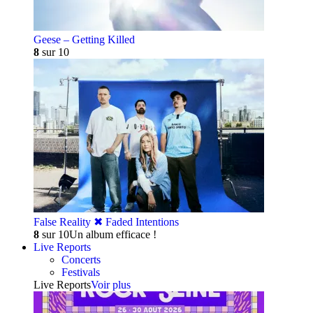
Geese – Getting Killed
8
sur 10
False Reality ✖︎ Faded Intentions
8
sur 10
Un album efficace !
Live Reports
Concerts
Festivals
Live Reports
Voir plus