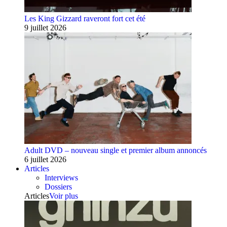
Les King Gizzard raveront fort cet été
9 juillet 2026
Adult DVD – nouveau single et premier album annoncés
6 juillet 2026
Articles
Interviews
Dossiers
Articles
Voir plus