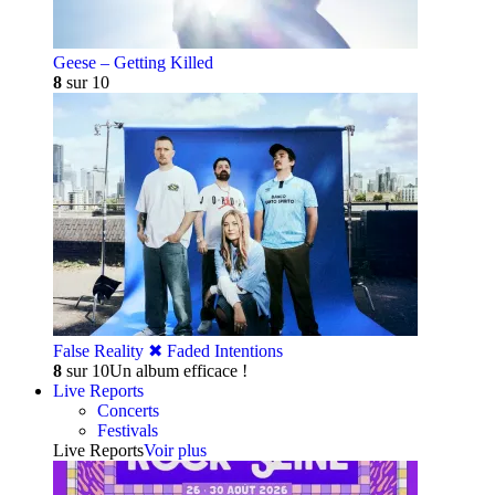
Geese – Getting Killed
8
sur 10
False Reality ✖︎ Faded Intentions
8
sur 10
Un album efficace !
Live Reports
Concerts
Festivals
Live Reports
Voir plus