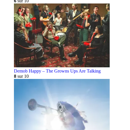
6
sur 10
Demob Happy – The Growns Ups Are Talking
8
sur 10