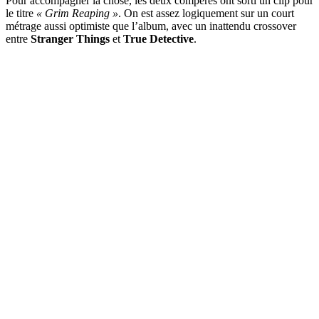
Pour accompagner la chose, les deux compères ont sorti un clip pour
le titre
« Grim Reaping »
. On est assez logiquement sur un court
métrage aussi optimiste que l’album, avec un inattendu crossover
entre
Stranger Things
et
True Detective
.