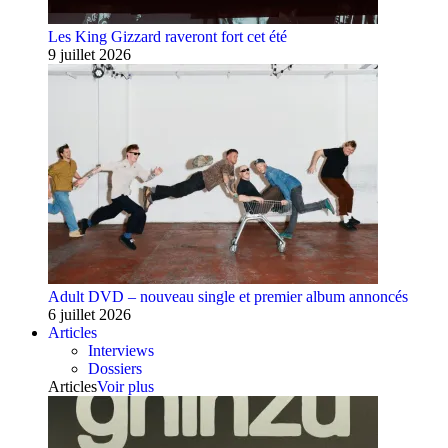
Les King Gizzard raveront fort cet été
9 juillet 2026
Adult DVD – nouveau single et premier album annoncés
6 juillet 2026
Articles
Interviews
Dossiers
Articles
Voir plus