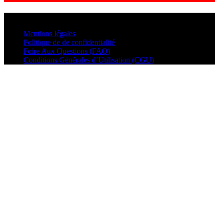
© VisualMusic - 2026
Mentions légales
Politique de de confidentialité
Foire Aux Questions (FAQ)
Conditions Générales d’Utilisation (CGU)