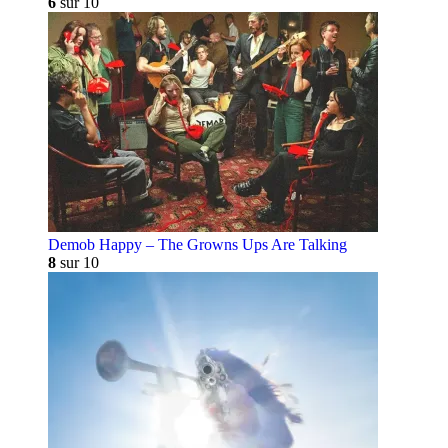
6
sur 10
Demob Happy – The Growns Ups Are Talking
8
sur 10