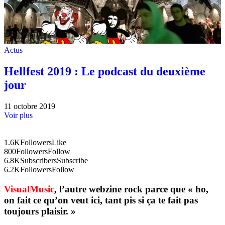
Actus
Hellfest 2019 : Le podcast du deuxième
jour
11 octobre 2019
Voir plus
1.6K
Followers
Like
800
Followers
Follow
6.8K
Subscribers
Subscribe
6.2K
Followers
Follow
VisualMusic
, l’autre webzine rock parce que « ho,
on fait ce qu’on veut ici, tant pis si ça te fait pas
toujours plaisir. »