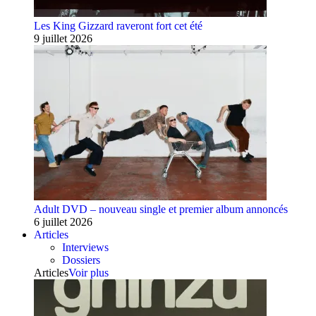
Les King Gizzard raveront fort cet été
9 juillet 2026
Adult DVD – nouveau single et premier album annoncés
6 juillet 2026
Articles
Interviews
Dossiers
Articles
Voir plus