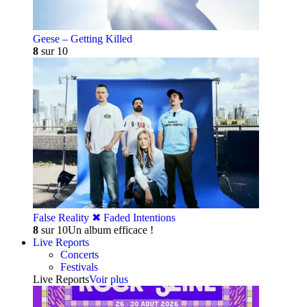
Geese – Getting Killed
8
sur 10
False Reality ✖︎ Faded Intentions
8
sur 10
Un album efficace !
Live Reports
Concerts
Festivals
Live Reports
Voir plus