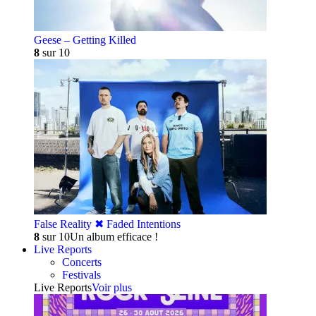
Geese – Getting Killed
8
sur 10
False Reality ✖︎ Faded Intentions
8
sur 10
Un album efficace !
Live Reports
Concerts
Festivals
Live Reports
Voir plus