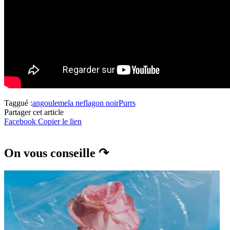
Taggué :
angouleme
la nef
lagon noir
Purrs
Partager cet article
Facebook
Copier le lien
On vous conseille ↷