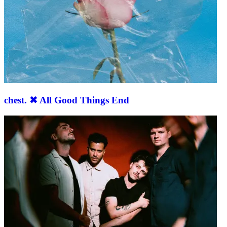
chest. ✖︎ All Good Things End