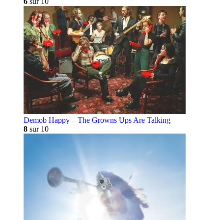
6
sur 10
Demob Happy – The Growns Ups Are Talking
8
sur 10