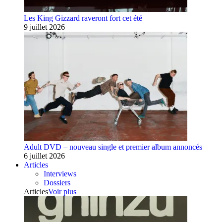
Les King Gizzard raveront fort cet été
9 juillet 2026
Adult DVD – nouveau single et premier album annoncés
6 juillet 2026
Articles
Interviews
Dossiers
Articles
Voir plus