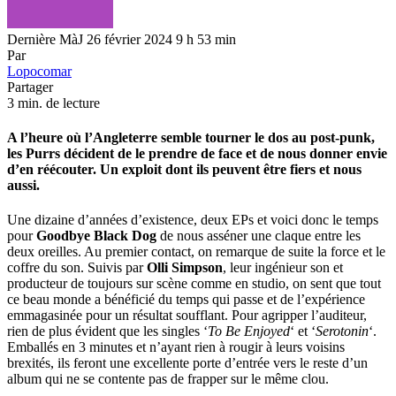
Dernière MàJ 26 février 2024 9 h 53 min
Par
Lopocomar
Partager
3 min. de lecture
A l’heure où l’Angleterre semble tourner le dos au post-punk,
les Purrs décident de le prendre de face et de nous donner envie
d’en réécouter. Un exploit dont ils peuvent être fiers et nous
aussi.
Une dizaine d’années d’existence, deux EPs et voici donc le temps
pour
Goodbye Black Dog
de nous asséner une claque entre les
deux oreilles. Au premier contact, on remarque de suite la force et le
coffre du son. Suivis par
Olli Simpson
, leur ingénieur son et
producteur de toujours sur scène comme en studio, on sent que tout
ce beau monde a bénéficié du temps qui passe et de l’expérience
emmagasinée pour un résultat soufflant. Pour agripper l’auditeur,
rien de plus évident que les singles ‘
To Be Enjoyed
‘ et ‘
Serotonin
‘.
Emballés en 3 minutes et n’ayant rien à rougir à leurs voisins
brexités, ils feront une excellente porte d’entrée vers le reste d’un
album qui ne se contente pas de frapper sur le même clou.