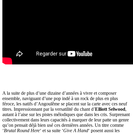
A la suite de plus d’une dizaine d’années à vivre et composer
ensemble, naviguant d’une pop indé à un rock de plus en plus
féroce, les natifs d’Angoulême se placent sur la carte avec ces neuf
titres. Impressionnant par la versatilité du chant d’
Elliott Selwood
,
autant à l’aise sur les pistes mélodiques que dans les cris. Surprenant
collectivement dans leurs capacités à marquer de leur patte un genre
qu’on pensait déjà bien usé ces dernières années. Un titre comme
‘
Brutal Round Here
‘ et sa suite ‘
Give A Hand
‘ posent aussi les