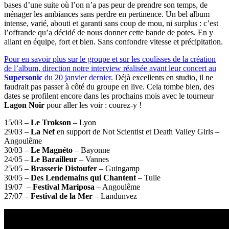
bases d’une suite où l’on n’a pas peur de prendre son temps, de
ménager les ambiances sans perdre en pertinence. Un bel album
intense, varié, abouti et garanti sans coup de mou, ni surplus : c’est
l’offrande qu’a décidé de nous donner cette bande de potes. En y
allant en équipe, fort et bien. Sans confondre vitesse et précipitation.
Pour en savoir plus sur le groupe et sur les coulisses de la création
de l’album, direction notre interview réalisée avant leur concert au
Supersonic
du 20 janvier dernier.
Déjà excellents en studio, il ne
faudrait pas passer à côté du groupe en live. Cela tombe bien, des
dates se profilent encore dans les prochains mois avec le tourneur
Lagon Noir
pour aller les voir : courez-y !
15/03 –
Le Trokson
– Lyon
29/03 –
La Nef
en support de Not Scientist et Death Valley Girls –
Angoulême
30/03 –
Le Magnéto
– Bayonne
24/05 –
Le Barailleur
– Vannes
25/05 –
Brasserie Distoufer
– Guingamp
30/05 –
Des Lendemains qui Chantent
– Tulle
19/07 –
Festival Mariposa
– Angoulême
27/07 –
Festival de la Mer
– Landunvez