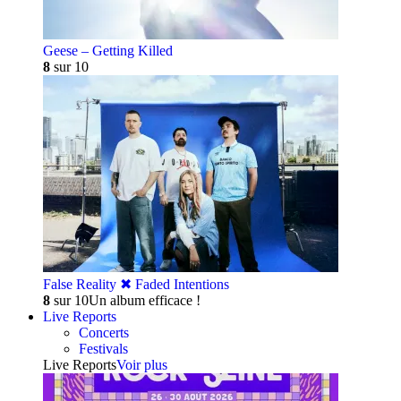
Geese – Getting Killed
8
sur 10
False Reality ✖︎ Faded Intentions
8
sur 10
Un album efficace !
Live Reports
Concerts
Festivals
Live Reports
Voir plus