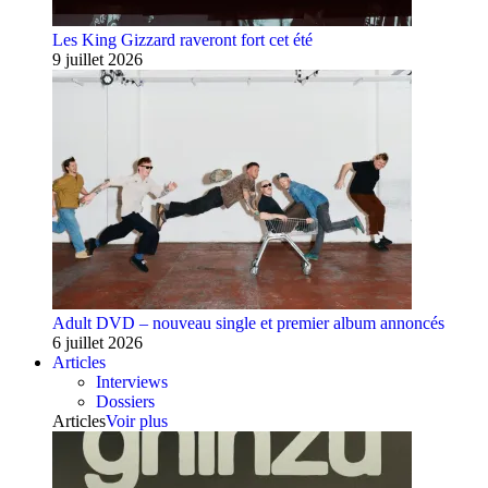
Les King Gizzard raveront fort cet été
9 juillet 2026
Adult DVD – nouveau single et premier album annoncés
6 juillet 2026
Articles
Interviews
Dossiers
Articles
Voir plus