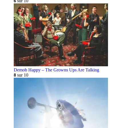
6
sur 10
Demob Happy – The Growns Ups Are Talking
8
sur 10