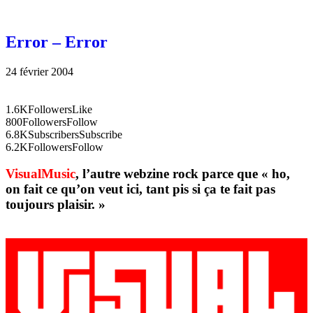
Error – Error
24 février 2004
1.6K
Followers
Like
800
Followers
Follow
6.8K
Subscribers
Subscribe
6.2K
Followers
Follow
VisualMusic
, l’autre webzine rock parce que « ho,
on fait ce qu’on veut ici, tant pis si ça te fait pas
toujours plaisir. »