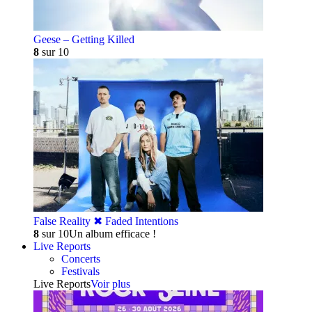
Geese – Getting Killed
8
sur 10
False Reality ✖︎ Faded Intentions
8
sur 10
Un album efficace !
Live Reports
Concerts
Festivals
Live Reports
Voir plus