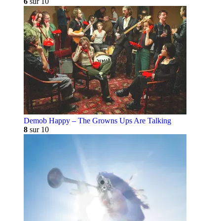
6
sur 10
Demob Happy – The Growns Ups Are Talking
8
sur 10