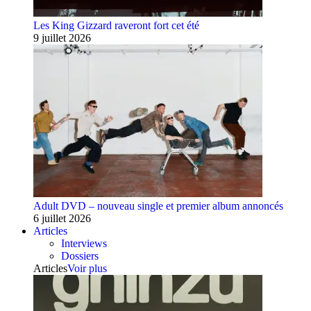
Les King Gizzard raveront fort cet été
9 juillet 2026
Adult DVD – nouveau single et premier album annoncés
6 juillet 2026
Articles
Interviews
Dossiers
Articles
Voir plus