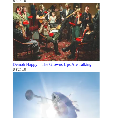
6
sur 10
Demob Happy – The Growns Ups Are Talking
8
sur 10