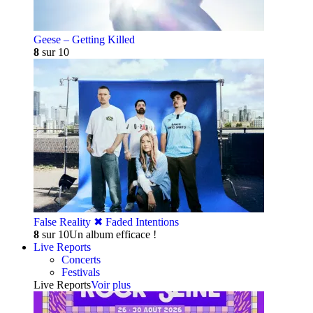
Geese – Getting Killed
8
sur 10
False Reality ✖︎ Faded Intentions
8
sur 10
Un album efficace !
Live Reports
Concerts
Festivals
Live Reports
Voir plus