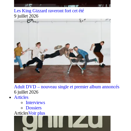
Les King Gizzard raveront fort cet été
9 juillet 2026
Adult DVD – nouveau single et premier album annoncés
6 juillet 2026
Articles
Interviews
Dossiers
Articles
Voir plus