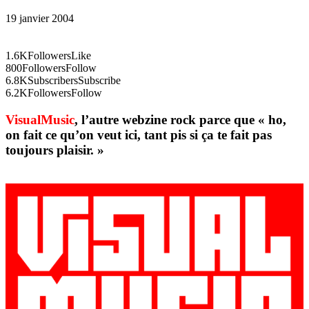
19 janvier 2004
1.6K
Followers
Like
800
Followers
Follow
6.8K
Subscribers
Subscribe
6.2K
Followers
Follow
VisualMusic
, l’autre webzine rock parce que « ho,
on fait ce qu’on veut ici, tant pis si ça te fait pas
toujours plaisir. »