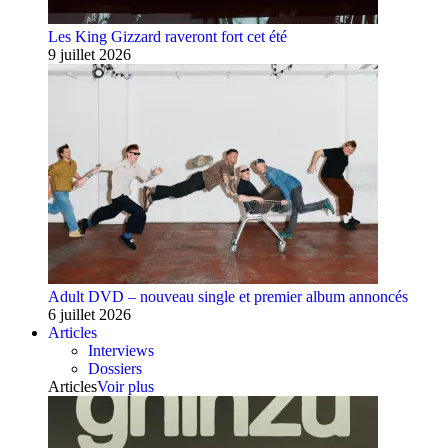
Les King Gizzard raveront fort cet été
9 juillet 2026
Adult DVD – nouveau single et premier album annoncés
6 juillet 2026
Articles
Interviews
Dossiers
Articles
Voir plus