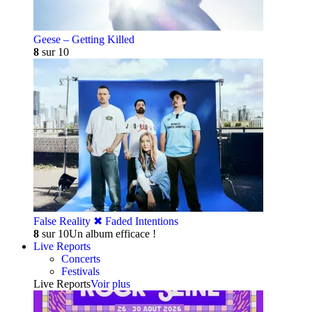
Geese – Getting Killed
8
sur 10
False Reality ✖︎ Faded Intentions
8
sur 10
Un album efficace !
Live Reports
Concerts
Festivals
Live Reports
Voir plus