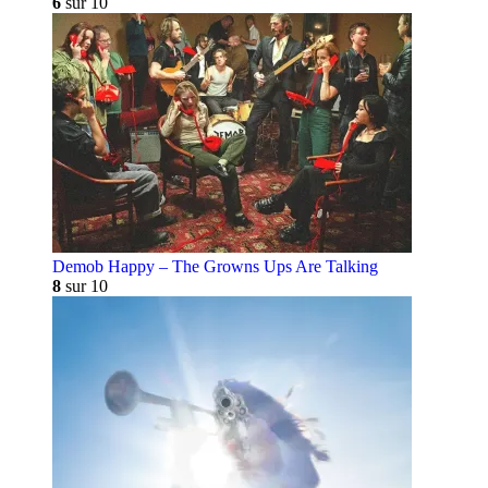
6
sur 10
Demob Happy – The Growns Ups Are Talking
8
sur 10