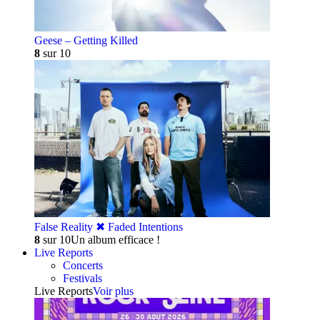
Geese – Getting Killed
8
sur 10
False Reality ✖︎ Faded Intentions
8
sur 10
Un album efficace !
Live Reports
Concerts
Festivals
Live Reports
Voir plus