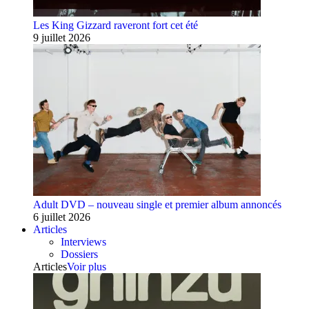
Les King Gizzard raveront fort cet été
9 juillet 2026
Adult DVD – nouveau single et premier album annoncés
6 juillet 2026
Articles
Interviews
Dossiers
Articles
Voir plus