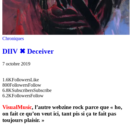
Chroniques
DIIV ✖︎ Deceiver
7 octobre 2019
1.6K
Followers
Like
800
Followers
Follow
6.8K
Subscribers
Subscribe
6.2K
Followers
Follow
VisualMusic
, l’autre webzine rock parce que « ho,
on fait ce qu’on veut ici, tant pis si ça te fait pas
toujours plaisir. »