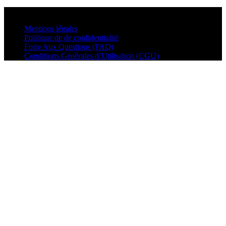
© VisualMusic - 2026
Mentions légales
Politique de de confidentialité
Foire Aux Questions (FAQ)
Conditions Générales d’Utilisation (CGU)