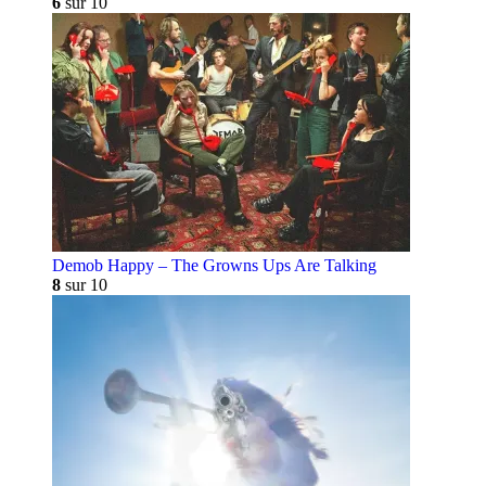
6
sur 10
Demob Happy – The Growns Ups Are Talking
8
sur 10