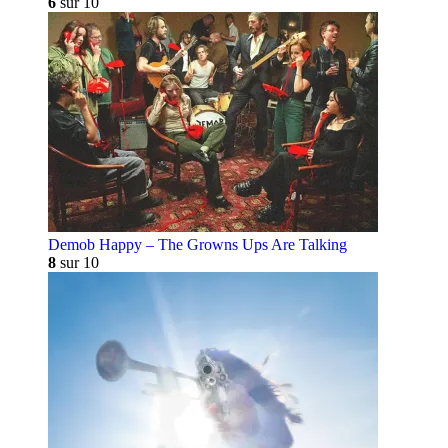
6
sur 10
Demob Happy – The Growns Ups Are Talking
8
sur 10