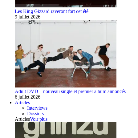
Les King Gizzard raveront fort cet été
9 juillet 2026
Adult DVD – nouveau single et premier album annoncés
6 juillet 2026
Articles
Interviews
Dossiers
Articles
Voir plus