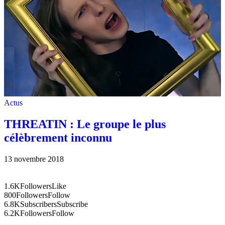
Actus
THREATIN : Le groupe le plus
célèbrement inconnu
13 novembre 2018
1.6K
Followers
Like
800
Followers
Follow
6.8K
Subscribers
Subscribe
6.2K
Followers
Follow