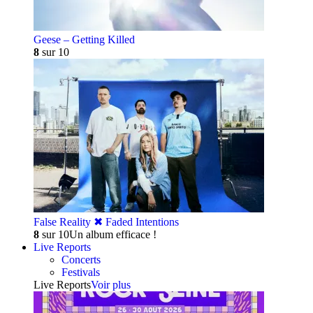
Geese – Getting Killed
8
sur 10
False Reality ✖︎ Faded Intentions
8
sur 10
Un album efficace !
Live Reports
Concerts
Festivals
Live Reports
Voir plus