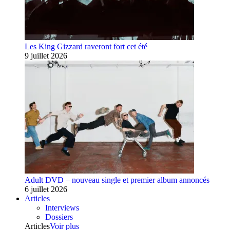
Les King Gizzard raveront fort cet été
9 juillet 2026
Adult DVD – nouveau single et premier album annoncés
6 juillet 2026
Articles
Interviews
Dossiers
Articles
Voir plus