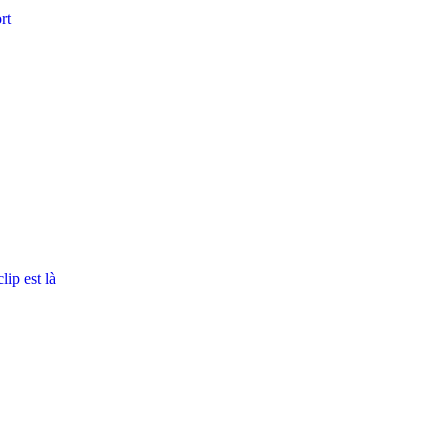
rt
ip est là