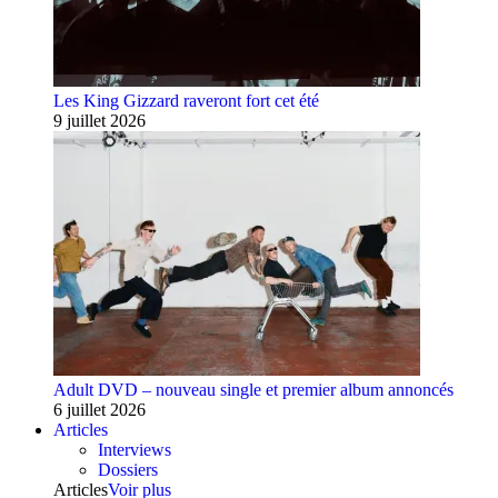
Les King Gizzard raveront fort cet été
9 juillet 2026
Adult DVD – nouveau single et premier album annoncés
6 juillet 2026
Articles
Interviews
Dossiers
Articles
Voir plus