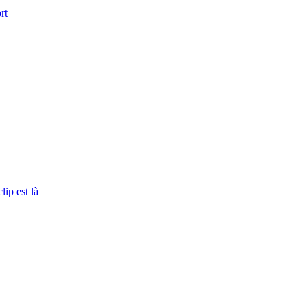
rt
ip est là