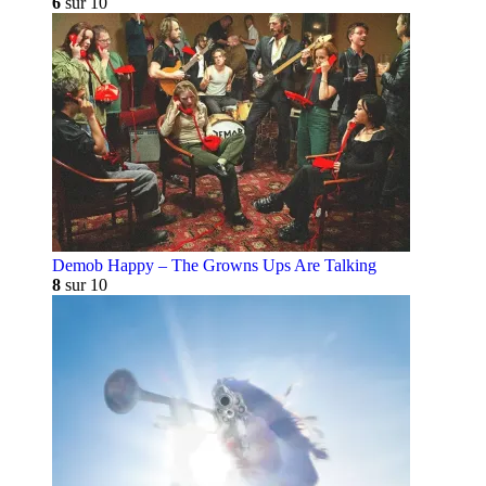
6
sur 10
Demob Happy – The Growns Ups Are Talking
8
sur 10