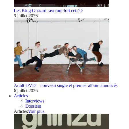
Les King Gizzard raveront fort cet été
9 juillet 2026
Adult DVD – nouveau single et premier album annoncés
6 juillet 2026
Articles
Interviews
Dossiers
Articles
Voir plus