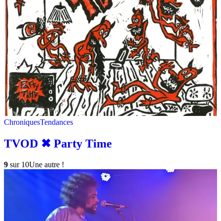
Chroniques
Tendances
TVOD ✖︎ Party Time
9
sur 10
Une autre !