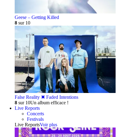
Geese – Getting Killed
8
sur 10
False Reality ✖︎ Faded Intentions
8
sur 10
Un album efficace !
Live Reports
Concerts
Festivals
Live Reports
Voir plus