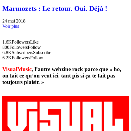
Marmozets : Le retour. Oui. Déjà !
24 mai 2018
Voir plus
1.6K
Followers
Like
800
Followers
Follow
6.8K
Subscribers
Subscribe
6.2K
Followers
Follow
VisualMusic
, l’autre webzine rock parce que « ho,
on fait ce qu’on veut ici, tant pis si ça te fait pas
toujours plaisir. »