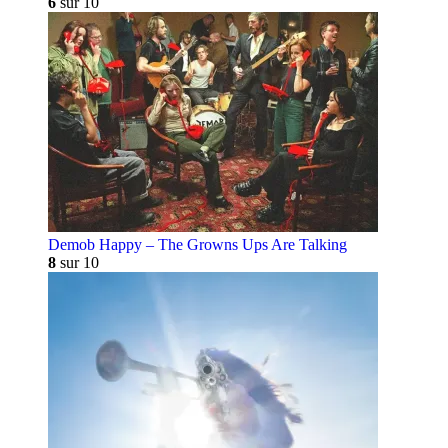
6
sur 10
Demob Happy – The Growns Ups Are Talking
8
sur 10