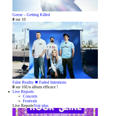
Geese – Getting Killed
8
sur 10
False Reality ✖︎ Faded Intentions
8
sur 10
Un album efficace !
Live Reports
Concerts
Festivals
Live Reports
Voir plus