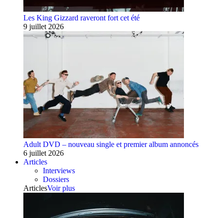
Les King Gizzard raveront fort cet été
9 juillet 2026
Adult DVD – nouveau single et premier album annoncés
6 juillet 2026
Articles
Interviews
Dossiers
Articles
Voir plus