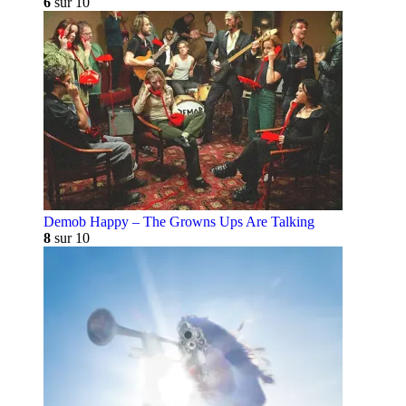
6
sur 10
Demob Happy – The Growns Ups Are Talking
8
sur 10