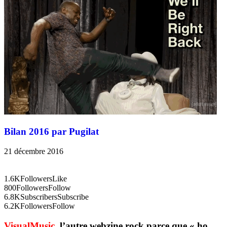
Bilan 2016 par Pugilat
21 décembre 2016
1.6K
Followers
Like
800
Followers
Follow
6.8K
Subscribers
Subscribe
6.2K
Followers
Follow
VisualMusic
, l’autre webzine rock parce que « ho,