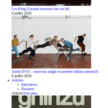
Les King Gizzard raveront fort cet été
9 juillet 2026
Adult DVD – nouveau single et premier album annoncés
6 juillet 2026
Articles
Interviews
Dossiers
Articles
Voir plus