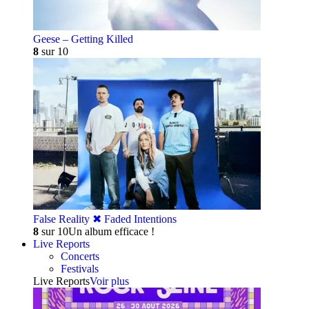
Geese – Getting Killed
8
sur 10
False Reality ✖︎ Faded Intentions
8
sur 10
Un album efficace !
Live Reports
Concerts
Festivals
Live Reports
Voir plus