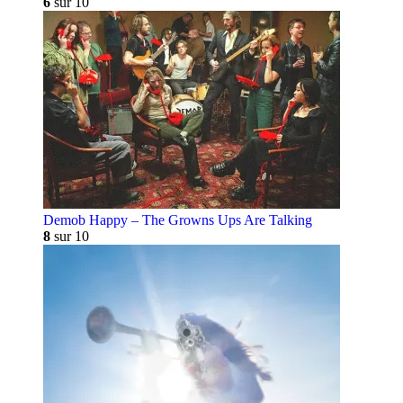
6
sur 10
Demob Happy – The Growns Ups Are Talking
8
sur 10