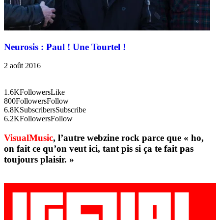
Neurosis : Paul ! Une Tourtel !
2 août 2016
1.6K
Followers
Like
800
Followers
Follow
6.8K
Subscribers
Subscribe
6.2K
Followers
Follow
VisualMusic
, l’autre webzine rock parce que « ho,
on fait ce qu’on veut ici, tant pis si ça te fait pas
toujours plaisir. »