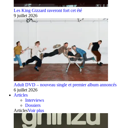
Les King Gizzard raveront fort cet été
9 juillet 2026
Adult DVD – nouveau single et premier album annoncés
6 juillet 2026
Articles
Interviews
Dossiers
Articles
Voir plus