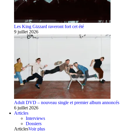
Les King Gizzard raveront fort cet été
9 juillet 2026
Adult DVD – nouveau single et premier album annoncés
6 juillet 2026
Articles
Interviews
Dossiers
Articles
Voir plus