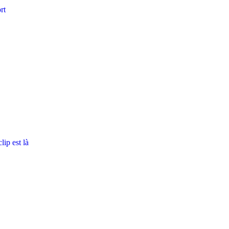
rt
ip est là