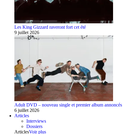
Les King Gizzard raveront fort cet été
9 juillet 2026
Adult DVD – nouveau single et premier album annoncés
6 juillet 2026
Articles
Interviews
Dossiers
Articles
Voir plus