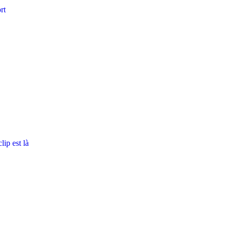
rt
ip est là