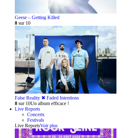
Geese – Getting Killed
8
sur 10
False Reality ✖︎ Faded Intentions
8
sur 10
Un album efficace !
Live Reports
Concerts
Festivals
Live Reports
Voir plus