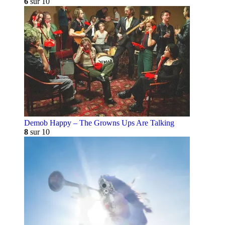
6
sur 10
Demob Happy – The Growns Ups Are Talking
8
sur 10