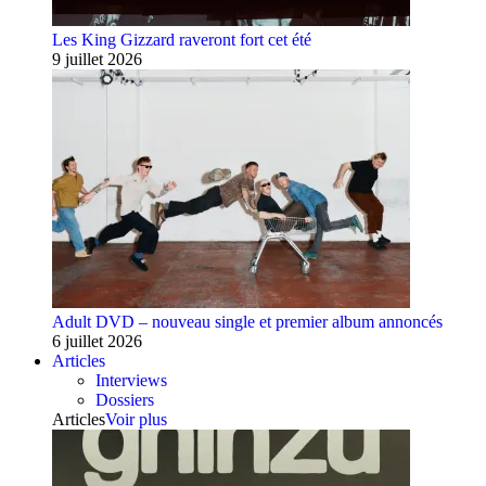
Les King Gizzard raveront fort cet été
9 juillet 2026
Adult DVD – nouveau single et premier album annoncés
6 juillet 2026
Articles
Interviews
Dossiers
Articles
Voir plus