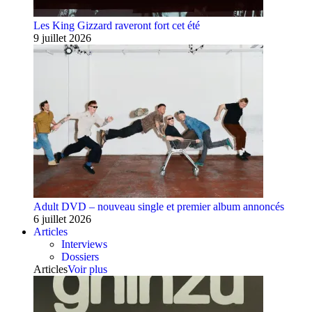
Les King Gizzard raveront fort cet été
9 juillet 2026
Adult DVD – nouveau single et premier album annoncés
6 juillet 2026
Articles
Interviews
Dossiers
Articles
Voir plus