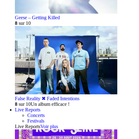
Geese – Getting Killed
8
sur 10
False Reality ✖︎ Faded Intentions
8
sur 10
Un album efficace !
Live Reports
Concerts
Festivals
Live Reports
Voir plus