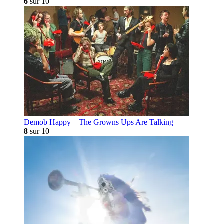
6
sur 10
Demob Happy – The Growns Ups Are Talking
8
sur 10