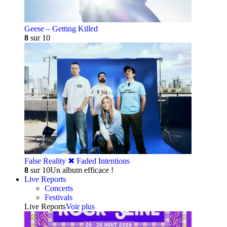
Geese – Getting Killed
8
sur 10
False Reality ✖︎ Faded Intentions
8
sur 10
Un album efficace !
Live Reports
Concerts
Festivals
Live Reports
Voir plus