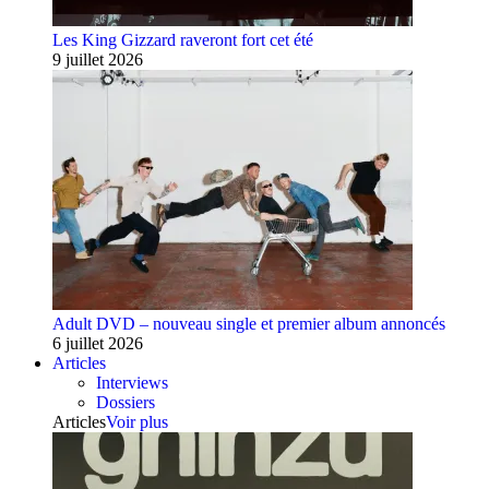
Les King Gizzard raveront fort cet été
9 juillet 2026
Adult DVD – nouveau single et premier album annoncés
6 juillet 2026
Articles
Interviews
Dossiers
Articles
Voir plus