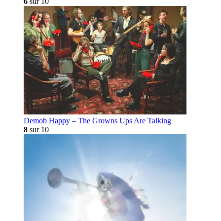
6
sur 10
Demob Happy – The Growns Ups Are Talking
8
sur 10