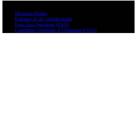
© VisualMusic - 2026
Mentions légales
Politique de de confidentialité
Foire Aux Questions (FAQ)
Conditions Générales d’Utilisation (CGU)