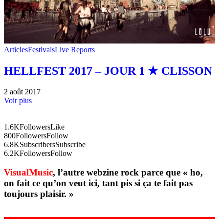
Articles
Festivals
Live Reports
HELLFEST 2017 – JOUR 1 ★ CLISSON
2 août 2017
Voir plus
1.6K
Followers
Like
800
Followers
Follow
6.8K
Subscribers
Subscribe
6.2K
Followers
Follow
VisualMusic
, l’autre webzine rock parce que « ho,
on fait ce qu’on veut ici, tant pis si ça te fait pas
toujours plaisir. »