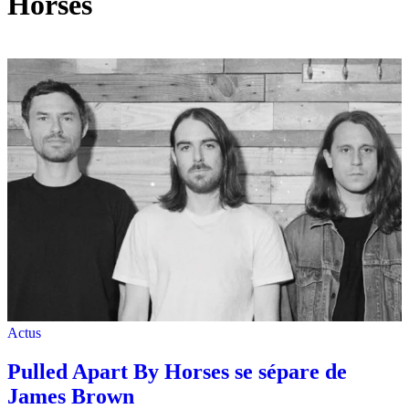
Horses
Actus
Pulled Apart By Horses se sépare de
James Brown