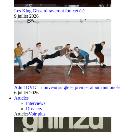
Les King Gizzard raveront fort cet été
9 juillet 2026
Adult DVD – nouveau single et premier album annoncés
6 juillet 2026
Articles
Interviews
Dossiers
Articles
Voir plus