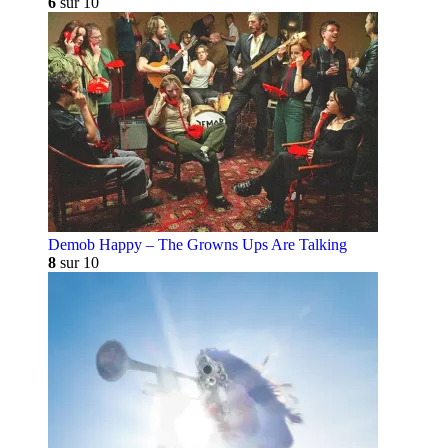
6
sur 10
Demob Happy – The Growns Ups Are Talking
8
sur 10