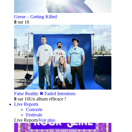
Geese – Getting Killed
8
sur 10
False Reality ✖︎ Faded Intentions
8
sur 10
Un album efficace !
Live Reports
Concerts
Festivals
Live Reports
Voir plus