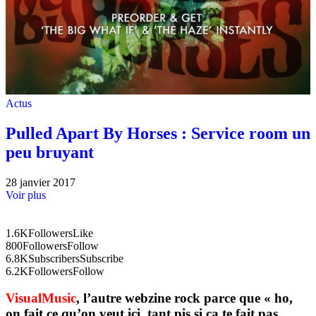
Actus
Pulled Apart By Horses : Service room un
peu bruyant
28 janvier 2017
Voir plus
1.6K
Followers
Like
800
Followers
Follow
6.8K
Subscribers
Subscribe
6.2K
Followers
Follow
VisualMusic
, l’autre webzine rock parce que « ho,
on fait ce qu’on veut ici, tant pis si ça te fait pas