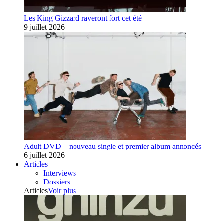
Les King Gizzard raveront fort cet été
9 juillet 2026
Adult DVD – nouveau single et premier album annoncés
6 juillet 2026
Articles
Interviews
Dossiers
Articles
Voir plus