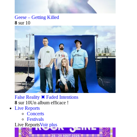
Geese – Getting Killed
8
sur 10
False Reality ✖︎ Faded Intentions
8
sur 10
Un album efficace !
Live Reports
Concerts
Festivals
Live Reports
Voir plus