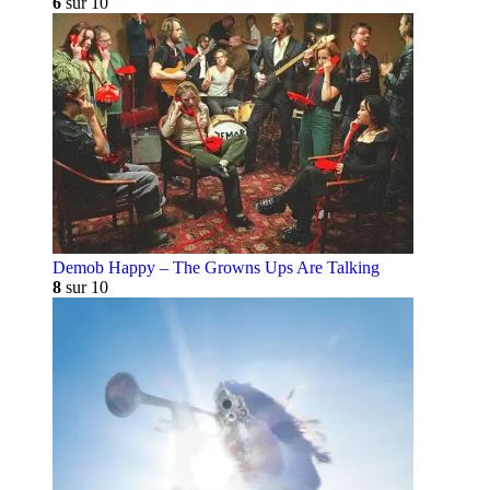
6
sur 10
Demob Happy – The Growns Ups Are Talking
8
sur 10