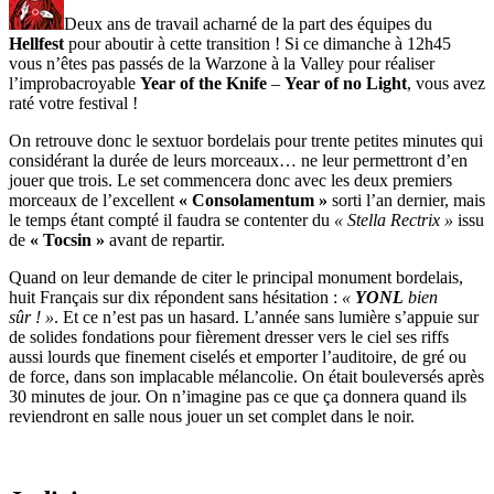
Deux ans de travail acharné de la part des équipes du
Hellfest
pour aboutir à cette transition ! Si ce dimanche à 12h45
vous n’êtes pas passés de la Warzone à la Valley pour réaliser
l’improbacroyable
Year of the Knife
–
Year of no Light
, vous avez
raté votre festival !
On retrouve donc le sextuor bordelais pour trente petites minutes qui
considérant la durée de leurs morceaux… ne leur permettront d’en
jouer que trois. Le set commencera donc avec les deux premiers
morceaux de l’excellent
« Consolamentum »
sorti l’an dernier, mais
le temps étant compté il faudra se contenter du
« Stella Rectrix »
issu
de
« Tocsin »
avant de repartir.
Quand on leur demande de citer le principal monument bordelais,
huit Français sur dix répondent sans hésitation :
«
YONL
bien
sûr ! »
. Et ce n’est pas un hasard. L’année sans lumière s’appuie sur
de solides fondations pour fièrement dresser vers le ciel ses riffs
aussi lourds que finement ciselés et emporter l’auditoire, de gré ou
de force, dans son implacable mélancolie. On était bouleversés après
30 minutes de jour. On n’imagine pas ce que ça donnera quand ils
reviendront en salle nous jouer un set complet dans le noir.