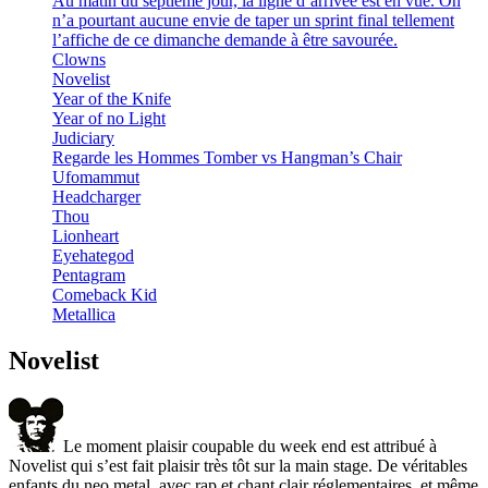
Au matin du septième jour, la ligne d’arrivée est en vue. On
n’a pourtant aucune envie de taper un sprint final tellement
l’affiche de ce dimanche demande à être savourée.
Clowns
Novelist
Year of the Knife
Year of no Light
Judiciary
Regarde les Hommes Tomber vs Hangman’s Chair
Ufomammut
Headcharger
Thou
Lionheart
Eyehategod
Pentagram
Comeback Kid
Metallica
Novelist
Le moment plaisir coupable du week end est attribué à
Novelist qui s’est fait plaisir très tôt sur la main stage. De véritables
enfants du neo metal, avec rap et chant clair réglementaires, et même